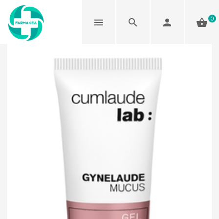
0
Agotado