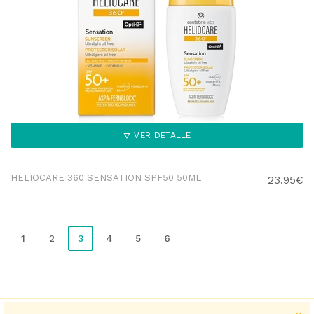
VER DETALLE
HELIOCARE 360 SENSATION SPF50 50ML
23.95€
1
2
3
4
5
6